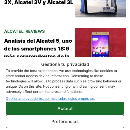
3X, Alcatel 3V y Alcatel 3L
ALCATEL
,
REVIEWS
Analisis del Alcatel 5, uno
de los smartphones 18:9
más sorprendentes de la
gama media
Gestiona tu privacidad
To provide the best experiences, we use technologies like cookies to
store and/or access device information. Consenting to these
technologies will allow us to process data such as browsing behavior or
unique IDs on this site. Not consenting or withdrawing consent, may
adversely affect certain features and functions.
Gestionar proveedores
Leer más sobre estos propósitos
Siguiente »
1
2
3
4
Accept
Preferencias
Guías, tutoriales y soluciones para móviles