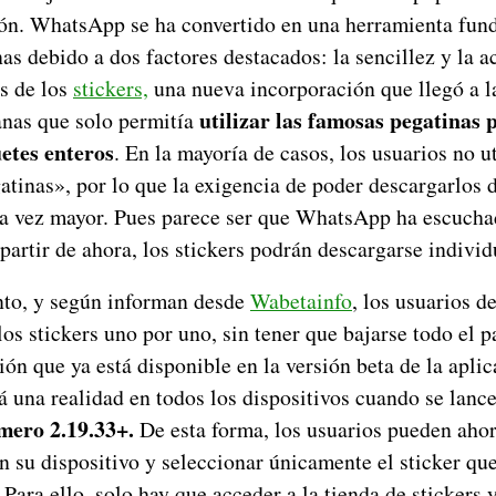
ón. WhatsApp se ha convertido en una herramienta fund
nas debido a dos factores destacados: la sencillez y la a
s de los
stickers,
una nueva incorporación que llegó a l
utilizar las famosas pegatinas 
nas que solo permitía
etes enteros
. En la mayoría de casos, los usuarios no u
atinas», por lo que la exigencia de poder descargarlos 
da vez mayor. Pues parece ser que WhatsApp ha escuchad
 partir de ahora, los stickers podrán descargarse indivi
to, y según informan desde
Wabetainfo
, los usuarios 
os stickers uno por uno, sin tener que bajarse todo el p
ión que ya está disponible en la versión beta de la apli
 una realidad en todos los dispositivos cuando se lance
mero 2.19.33+.
De esta forma, los usuarios pueden ahor
 su dispositivo y seleccionar únicamente el sticker qu
ara ello, solo hay que acceder a la tienda de stickers y