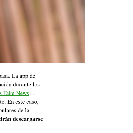
pasa. La app de
ación durante los
as Fake News
…
e. En este caso,
ulares de la
drán descargarse