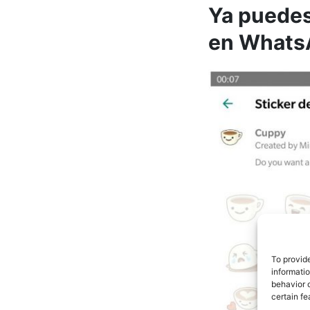
Ya puedes
en Whats
To provid
informati
behavior o
certain fe