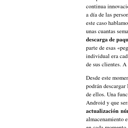
continua innovaci
a día de las perso
este caso hablamo
unas cuantas sema
descarga de paqu
parte de esas «peg
individual era ca
de sus clientes. A
Desde este momen
podrán descargar l
de ellos. Una func
Android y que será
actualización nú
almacenamiento en
en cada momento. P