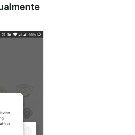
dualmente
device
ing
affect