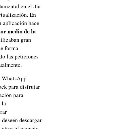
amental en el día
ctualización. En
a aplicación hace
por medio de la
tilizaban gran
de forma
o las peticiones
dualmente.
de WhatsApp
ack para disfrutar
cación para
 la
rar
e deseen descargar
 abrir el paquete