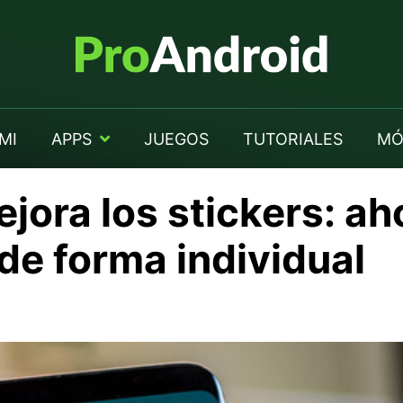
MI
APPS
JUEGOS
TUTORIALES
MÓ
ora los stickers: a
de forma individual