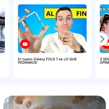
El nuevo Galaxy FOLD 7 es LO QUE
3 SE
PEDÍAMOS!
OPIN