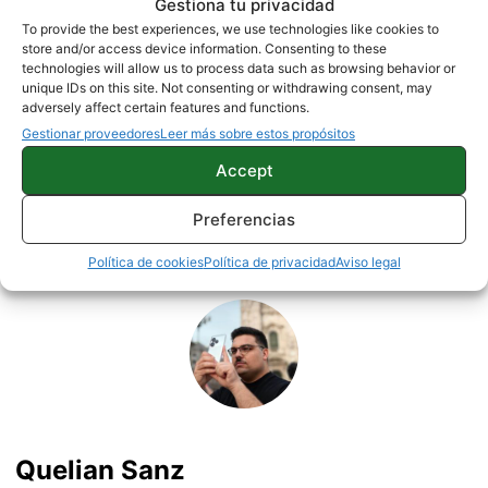
Gestiona tu privacidad
Una imagen filtra los modelos y precios del
To provide the best experiences, we use technologies like cookies to
Xiaomi Mi 6
store and/or access device information. Consenting to these
technologies will allow us to process data such as browsing behavior or
unique IDs on this site. Not consenting or withdrawing consent, may
adversely affect certain features and functions.
Gestionar proveedores
Leer más sobre estos propósitos
OPINION
Accept
Preferencias
Sobre este autor
Política de cookies
Política de privacidad
Aviso legal
Quelian Sanz