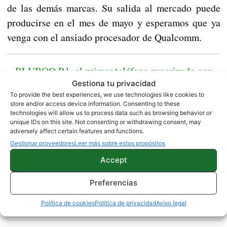
de las demás marcas. Su salida al mercado puede
producirse en el mes de mayo y esperamos que ya
venga con el ansiado procesador de Qualcomm.
BLUBOO R1, el primer teléfono rugerizado con
Gestiona tu privacidad
carga inalámbrica
To provide the best experiences, we use technologies like cookies to
store and/or access device information. Consenting to these
technologies will allow us to process data such as browsing behavior or
Fuente |
Android Pure
unique IDs on this site. Not consenting or withdrawing consent, may
adversely affect certain features and functions.
Gestionar proveedores
Leer más sobre estos propósitos
Accept
Preferencias
XIAOMI
Política de cookies
Política de privacidad
Aviso legal