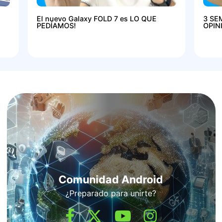
El nuevo Galaxy FOLD 7 es LO QUE
3 SE
PEDÍAMOS!
OPIN
Comunidad Android
¿Preparado para unirte?