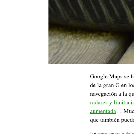
Google Maps se ha
de la gran G en l
navegación a la qu
radares y limitaci
aumentada
… Mucha
que también puede
En este caso
habla