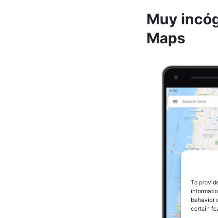
Muy incóg
Maps
To provid
informati
behavior o
certain fe