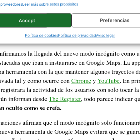
 proveedores
Leer más sobre estos propósitos
Accept
Preferencias
Política de cookies
Política de privacidad
Aviso legal
nfirmamos la llegada del nuevo modo incógnito como u
tacadas que iban a instaurarse en Google Maps. La ap
una herramienta con la que mantener algunos trayectos d
ivada tal y como ocurre con
Chrome
y
YouTube
. En pri
 registrara la actividad de los usuarios con solo tocar la
egún informan desde
The Register
, todo parece indicar q
an oculto como se creía.
maciones afirman que el modo incógnito solo funcionará
 nueva herramienta de Google Maps evitará que se guard