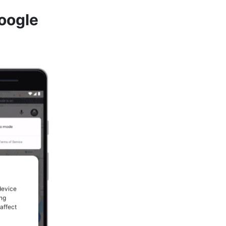
oogle
device
ing
affect