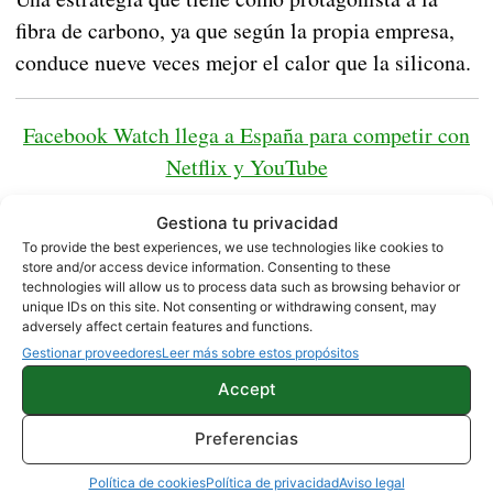
fibra de carbono, ya que según la propia empresa,
conduce nueve veces mejor el calor que la silicona.
Facebook Watch llega a España para competir con
Netflix y YouTube
Gestiona tu privacidad
Fuente /
Samsung
To provide the best experiences, we use technologies like cookies to
store and/or access device information. Consenting to these
technologies will allow us to process data such as browsing behavior or
unique IDs on this site. Not consenting or withdrawing consent, may
NOTICIAS
SAMSUNG
adversely affect certain features and functions.
Gestionar proveedores
Leer más sobre estos propósitos
Accept
Sobre este autor
Preferencias
Política de cookies
Política de privacidad
Aviso legal