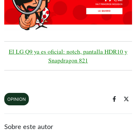
El LG Q9 ya es oficial: notch, pantalla HDR10 y
Snapdragon 821
OPINION
Sobre este autor