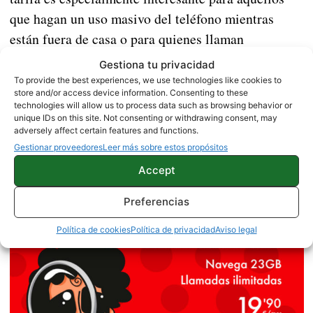
que hagan un uso masivo del teléfono mientras
están fuera de casa o para quienes llaman
constantemente por teléfono. Además, si viajas
Gestiona tu privacidad
mucho, Pepephone te proporciona 7,31 GB de tu
To provide the best experiences, we use technologies like cookies to
store and/or access device information. Consenting to these
tarifa de datos para que navegues en Internet en el
technologies will allow us to process data such as browsing behavior or
extranjero, es decir, tendrás 7,31 GB de datos
unique IDs on this site. Not consenting or withdrawing consent, may
adversely affect certain features and functions.
roaming sin coste. De nuevo, no cuenta con
Gestionar proveedores
Leer más sobre estos propósitos
permanencia, lo que es especialmente interesante si
Accept
en algún momento queremos pagar menos por
nuestra tarifa móvil.
Preferencias
Política de cookies
Política de privacidad
Aviso legal