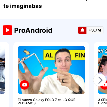
te imaginabas
ProAndroid
+3.7M
El nuevo Galaxy FOLD 7 es LO QUE
3 SE
PEDÍAMOS!
OPIN