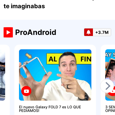
te imaginabas
ProAndroid
+3.7M
El nuevo Galaxy FOLD 7 es LO QUE
3 SE
PEDÍAMOS!
OPIN