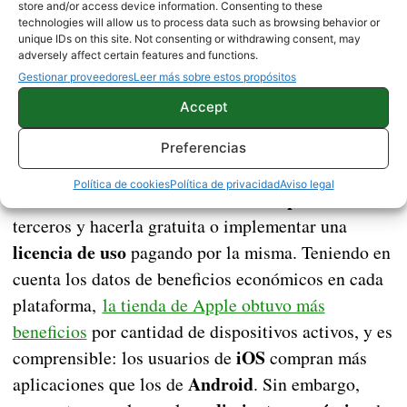
existen distintos tipos de licencia para empresas o
store and/or access device information. Consenting to these
technologies will allow us to process data such as browsing behavior or
grupo de desarrolladores.
unique IDs on this site. Not consenting or withdrawing consent, may
adversely affect certain features and functions.
Gestionar proveedores
Leer más sobre estos propósitos
Rendimiento económico
Accept
Ya hemos publicado nuestra aplicación y queremos
Preferencias
obtener un beneficio económico. Para hacerlo,
Política de cookies
Política de privacidad
Aviso legal
publicidad
existen dos formas distintas: insertar
de
terceros y hacerla gratuita o implementar una
licencia de uso
pagando por la misma. Teniendo en
cuenta los datos de beneficios económicos en cada
plataforma,
la tienda de Apple obtuvo más
beneficios
por cantidad de dispositivos activos, y es
iOS
comprensible: los usuarios de
compran más
Android
aplicaciones que los de
. Sin embargo,