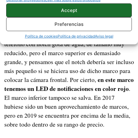
Accept
Preferencias
Otra de las cosas que no nos han gustado de esta
pantalla, son sus marcos. Estamos frente a un
Política de cookies
Política de privacidad
Aviso legal
teléfono con notch gota de agua, de tamaño muy
reducido, pero el marco superior es demasiado
grande, y pensamos que el notch debería ser incluso
más pequeño si se hiciera uso de dicho marco para
en este marco
colocar la cámara frontal. Por cierto,
tenemos un LED de notificaciones en color rojo
.
El marco inferior tampoco se salva. En 2017
hubiese sido un buen aprovechamiento de marcos,
pero en 2019 se encuentra por encima de la media,
sobre todo dentro de su rango de precio.