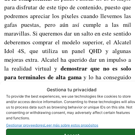
para disfrutar de este tipo de contenido, puesto que
podremos apreciar los píxeles cuando llevemos las
gafas puestas, pero aún así cumple a las mil
maravillas. Si queremos dar un salto en este sentido
deberemos comprar el modelo superior, el Alcatel
Idol 4S, que utiliza un panel QHD y algunas
mejoras extra. Alcatel ha querido dar un impulso a
demostrar que no es solo
la realidad virtual y
para terminales de alta gama
y lo ha conseguido
gracias a los añadidos tantos en hardware, como
Gestiona tu privacidad
son las gafas, como en software, que
To provide the best experiences, we use technologies like cookies to store
posteriormente os explicaremos.
and/or access device information. Consenting to these technologies will all
us to process data such as browsing behavior or unique IDs on this site. Not
consenting or withdrawing consent, may adversely affect certain features
and functions.
Gestionar proveedores
Leer más sobre estos propósitos