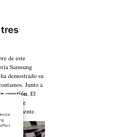
tres
bre de este
sería Samsung
s ha demostrado su
contamos. Junto a
en cuestión
. El
o eso, este
e actualmente.
device
ing
affect