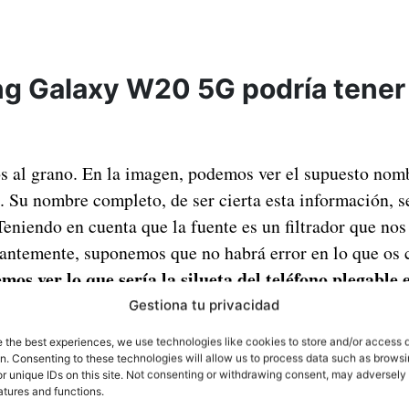
g Galaxy W20 5G podría tener 
os al grano. En la imagen, podemos ver el supuesto nom
 Su nombre completo, de ser cierta esta información, 
niendo en cuenta que la fuente es un filtrador que no
tantemente, suponemos que no habrá error en lo que os 
mos ver lo que sería la silueta del teléfono plegable 
 nos recuerda al de Huawei con su Mate X, pero quitand
Gestiona tu privacidad
0 5G será muy diferente a cualquier teléfono plegabl
e the best experiences, we use technologies like cookies to store and/or access 
on. Consenting to these technologies will allow us to process data such as brows
r unique IDs on this site. Not consenting or withdrawing consent, may adversely 
atures and functions.