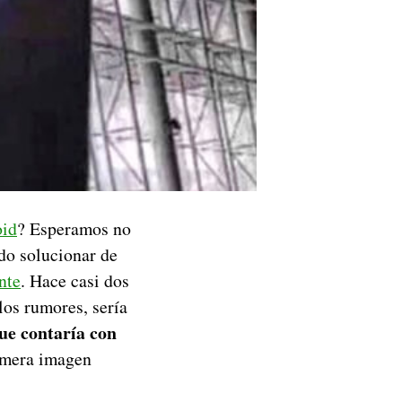
oid
? Esperamos no
do solucionar de
nte
. Hace casi dos
los rumores, sería
ue contaría con
rimera imagen