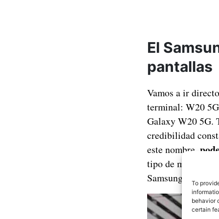
El Samsun
pantallas
Vamos a ir direct
terminal: W20 5G.
Galaxy W20 5G. Te
credibilidad cons
pode
este nombre,
tipo de marketing
Samsung Galaxy W2
To provid
informati
behavior o
certain fe