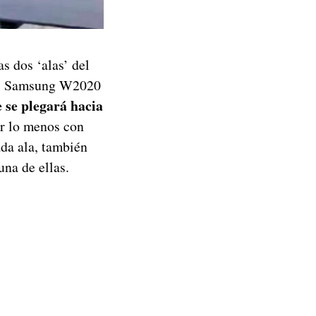
s dos ‘alas’ del
e el Samsung W2020
 se plegará hacia
r lo menos con
ada ala, también
una de ellas.