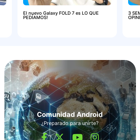
El nuevo Galaxy FOLD 7 es LO QUE
3 SE
PEDÍAMOS!
OPIN
Comunidad Android
¿Preparado para unirte?