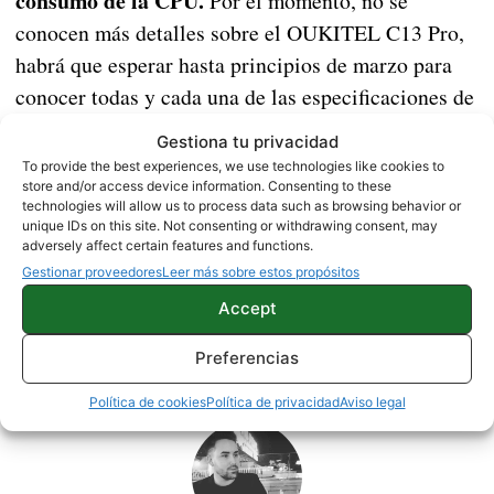
consumo de la CPU.
Por el momento, no se
conocen más detalles sobre el OUKITEL C13 Pro,
habrá que esperar hasta principios de marzo para
conocer todas y cada una de las especificaciones de
este nuevo terminal. Lo que está claro es que podrá
Gestiona tu privacidad
adquirirse por un precio bastante asequible
a través
To provide the best experiences, we use technologies like cookies to
store and/or access device information. Consenting to these
de su página web.
technologies will allow us to process data such as browsing behavior or
unique IDs on this site. Not consenting or withdrawing consent, may
adversely affect certain features and functions.
SIN CATEGORÍA
Gestionar proveedores
Leer más sobre estos propósitos
Accept
Preferencias
Sobre este autor
Política de cookies
Política de privacidad
Aviso legal