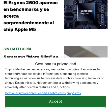
El Exynos 2600 aparece
en benchmarks y se
acerca
sorprendentemente al
chip Apple M5
SIN CATEGORÍA
Samsung “More Slim” se
logra filtrar: qué se sabe
Gestiona tu privacidad
To provide the best experiences, we use technologies like cookies to
del supuesto sucesor
store and/or access device information. Consenting to these
ultradelgado de la serie
technologies will allow us to process data such as browsing behavior or
unique IDs on this site. Not consenting or withdrawing consent, may
Edge
adversely affect certain features and functions.
Gestionar proveedores
Leer más sobre estos propósitos
Accept