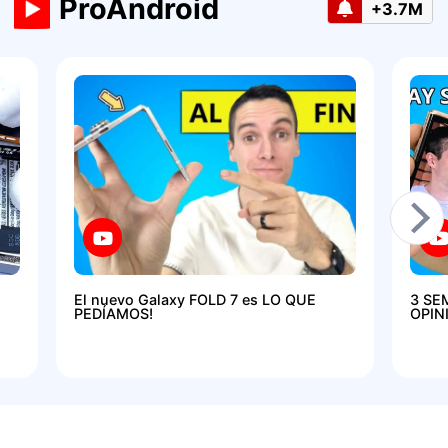
ProAndroid
+3.7M
El nuevo Galaxy FOLD 7 es LO QUE
3 SE
PEDÍAMOS!
OPIN