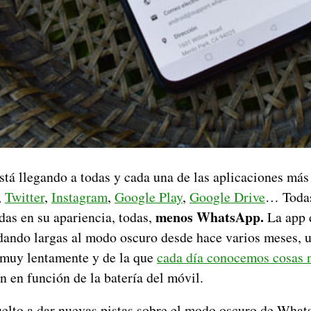
stá llegando a todas y cada una de las aplicaciones más
,
Twitter
,
Instagram
,
Google Play
,
Google Drive
… Todas
menos WhatsApp.
das en su apariencia, todas,
La app 
 dando largas al modo oscuro desde hace varios meses, 
 muy lentamente y de la que
cada día conocemos cosas 
n en función de la batería del móvil.
elto a dar nuevas pistas sobre el modo oscuro de What