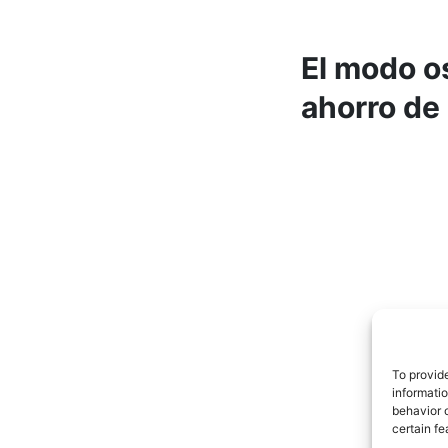
El modo o
ahorro de 
To provid
informati
behavior o
certain fe