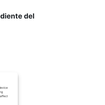
diente del
device
ing
affect