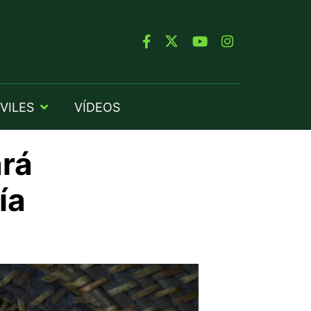
VILES
VÍDEOS
rá
ía