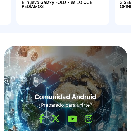
El nuevo Galaxy FOLD 7 es LO QUE
3 SE
PEDÍAMOS!
OPIN
Comunidad Android
¿Preparado para unirte?