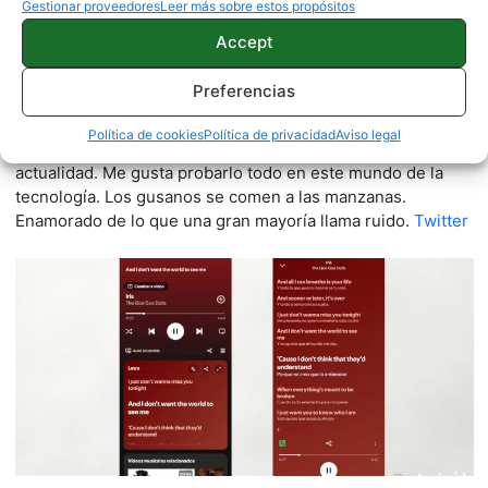
Gestionar proveedores
Leer más sobre estos propósitos
Accept
Quelian Sanz
Preferencias
11059 artículos publicados en ProAndroid desde 2020.
Redactor en Pro Android | Apasionado de ese Androide
Política de cookies
Política de privacidad
Aviso legal
verde que tanto esconde. Se comenta que tecleo sobre
actualidad. Me gusta probarlo todo en este mundo de la
tecnología. Los gusanos se comen a las manzanas.
Enamorado de lo que una gran mayoría llama ruido.
Twitter