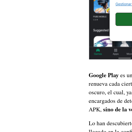
Gestionar
Google Play
es un
renueva cada cier
oscuro, el cual, y
encargados de dete
sino de la v
APK,
Lo han descubier
llegado en la conf