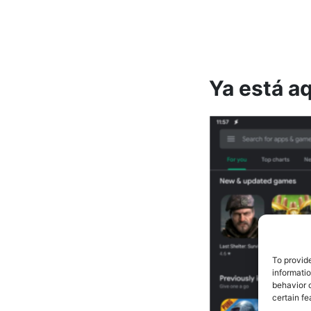
Ya está a
To provid
informati
behavior o
certain fe