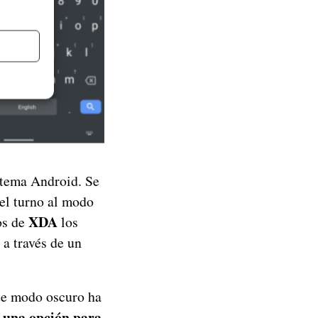
stema Android. Se
 el turno al modo
XDA
os de
los
 a través de un
e modo oscuro ha
 una opción para