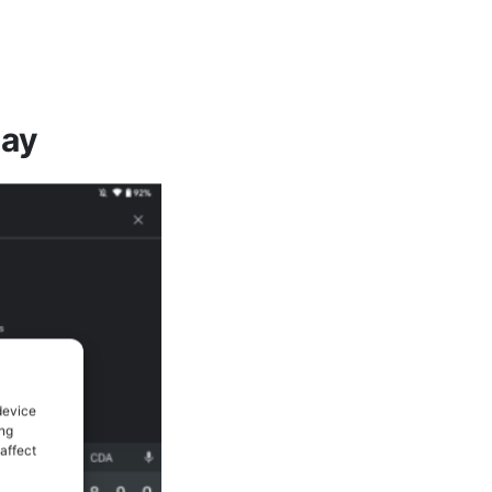
lay
device
ing
affect