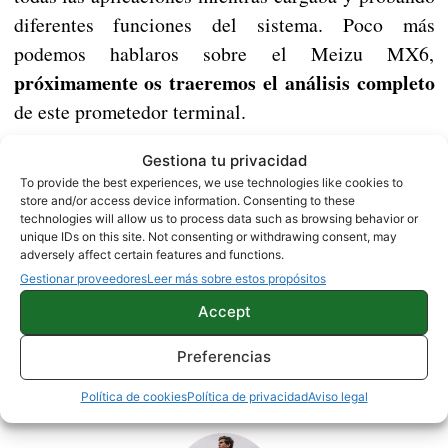
diferentes funciones del sistema. Poco más
podemos hablaros sobre el Meizu MX6,
próximamente os traeremos el análisis completo
de este prometedor terminal.
Gestiona tu privacidad
Meizu Pro 6s se pasea por AnTuTu a pocos días de
To provide the best experiences, we use technologies like cookies to
store and/or access device information. Consenting to these
su presentación
technologies will allow us to process data such as browsing behavior or
unique IDs on this site. Not consenting or withdrawing consent, may
adversely affect certain features and functions.
Gestionar proveedores
Leer más sobre estos propósitos
MEIZU
REVIEWS
Accept
Preferencias
Sobre este autor
Política de cookies
Política de privacidad
Aviso legal