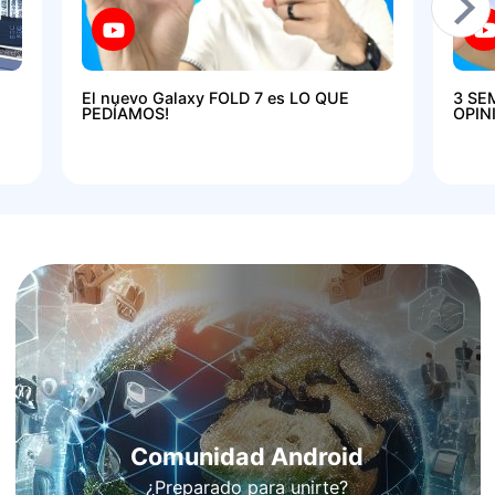
El nuevo Galaxy FOLD 7 es LO QUE
3 SE
PEDÍAMOS!
OPIN
Comunidad Android
¿Preparado para unirte?