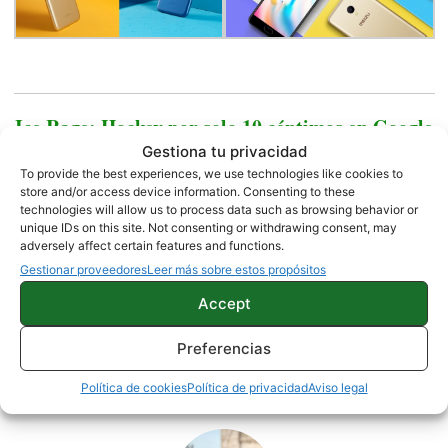
Ice Rage: Hockey por solo 10 céntimos en Google
Play
Gestiona tu privacidad
To provide the best experiences, we use technologies like cookies to
store and/or access device information. Consenting to these
technologies will allow us to process data such as browsing behavior or
unique IDs on this site. Not consenting or withdrawing consent, may
adversely affect certain features and functions.
Gestionar proveedores
Leer más sobre estos propósitos
MEIZU
NOTICIAS
Accept
Preferencias
Sobre este autor
Política de cookies
Política de privacidad
Aviso legal