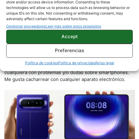
store and/or access device information. Consenting to these
technologies will allow us to process data such as browsing behavior or
unique IDs on this site. Not consenting or withdrawing consent, may
adversely affect certain features and functions.
Gestionar proveedores
Leer más sobre estos propósitos
Accept
Juanjo Segura
Preferencias
2542 artículos publicados en ProAndroid desde 2020.
Redactor en Pro Android | Apasionado por el mundo
Política de cookies
Política de privacidad
Aviso legal
Android y por la natación. Siempre dispuesto a ayudar a
cualquiera con problemas y/o dudas sobre smartphones.
Me gusta cacharrear con cualquier aparato electrónico.