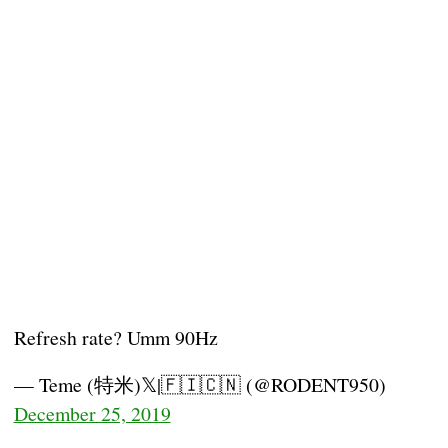
Refresh rate? Umm 90Hz
— Teme (特米)𝕏|🇫🇮🇨🇳 (@RODENT950)
December 25, 2019