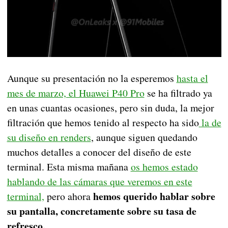
Aunque su presentación no la esperemos
hasta el
mes de marzo, el Huawei P40 Pro
se ha filtrado ya
en unas cuantas ocasiones, pero sin duda, la mejor
filtración que hemos tenido al respecto ha sido
la de
su diseño en renders
, aunque siguen quedando
muchos detalles a conocer del diseño de este
terminal. Esta misma mañana
os hemos estado
hablando de las cámaras que veremos en este
hemos querido hablar sobre
terminal,
pero ahora
su pantalla, concretamente sobre su tasa de
refresco.