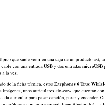
 típico que suele venir en una caja de un producto así, 
USB
microUSB
n cable con una entrada
y dos entradas
p
 a la vez.
Earphones 6 True Wirlel
do de la ficha técnica, estos
s imágenes, unos auriculares «in-ear», que cuentan con
ada auricular para pasar canción, parar y encender. Ot
u micrófono es omnidireccional, tiene Bluetooth 4.1 y t