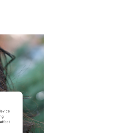
device
ing
affect