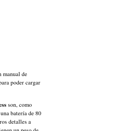
un manual de
ara poder cargar
ess
son, como
 una batería de 80
ros detalles a
ienen un peso de