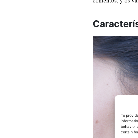
contentos, y os va
Caracterís
To provid
informati
behavior o
certain fe