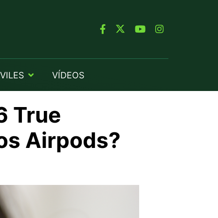
VILES
VÍDEOS
6 True
los Airpods?