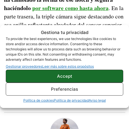
haciéndolo
por software como hasta ahora
. En la
parte trasera, la triple cámara sigue destacando con
ese anillo reflectante alrededor del sensor superior.
Y poco más que decir sobre su diseño. Sin duda sus
Gestiona tu privacidad
To provide the best experiences, we use technologies like cookies to
grandes mejoras serán su procesador, la
store and/or access device information. Consenting to these
conectividad 5G, su batería y la capacidad de
technologies will allow us to process data such as browsing behavior or
unique IDs on this site. Not consenting or withdrawing consent, may
cargarla con una potencia de 40W.
adversely affect certain features and functions.
Gestionar proveedores
Leer más sobre estos propósitos
Accept
NOTICIAS
XIAOMI
Preferencias
Política de cookies
Política de privacidad
Aviso legal
Sobre este autor