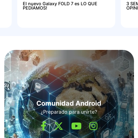
El nuevo Galaxy FOLD 7 es LO QUE
3 SE
PEDÍAMOS!
OPIN
Comunidad Android
¿Preparado para unirte?