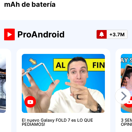
mAh de batería
ProAndroid
+3.7M
El nuevo Galaxy FOLD 7 es LO QUE
3 SE
PEDÍAMOS!
OPIN