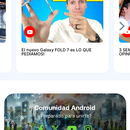
El nuevo Galaxy FOLD 7 es LO QUE
3 SE
PEDÍAMOS!
OPIN
Comunidad Android
¿Preparado para unirte?