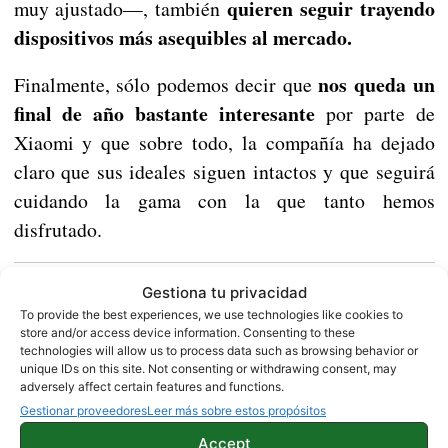
quieren seguir trayendo
muy ajustado—, también
dispositivos más asequibles al mercado.
nos queda un
Finalmente, sólo podemos decir que
final de año bastante interesante
por parte de
Xiaomi y que sobre todo, la compañía ha dejado
claro que sus ideales siguen intactos y que seguirá
cuidando la gama con la que tanto hemos
disfrutado.
Meizu MX6 sería presentado este mes
Gestiona tu privacidad
To provide the best experiences, we use technologies like cookies to
store and/or access device information. Consenting to these
technologies will allow us to process data such as browsing behavior or
Vía |
Gizmochina
unique IDs on this site. Not consenting or withdrawing consent, may
adversely affect certain features and functions.
Gestionar proveedores
Leer más sobre estos propósitos
NOTICIAS
XIAOMI
Accept