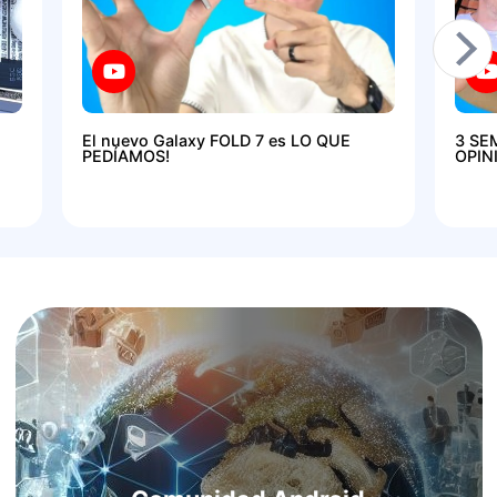
El nuevo Galaxy FOLD 7 es LO QUE
3 SE
PEDÍAMOS!
OPIN