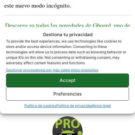
este nuevo modo incógnito.
Descarga ya todas las novedades de Gboard, uno de
los mejores teclados
Gestiona tu privacidad
To provide the best experiences, we use technologies like cookies to
store and/or access device information. Consenting to these
Fuente |
Google Play
technologies will allow us to process data such as browsing behavior or
unique IDs on this site. Not consenting or withdrawing consent, may
adversely affect certain features and functions.
Gestionar proveedores
Leer más sobre estos propósitos
APPS
PERSONALIZACIÓN
Accept
Preferencias
Sobre este autor
Política de cookies
Política de privacidad
Aviso legal