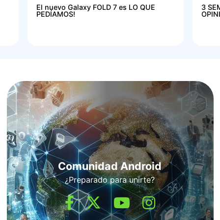
El nuevo Galaxy FOLD 7 es LO QUE
3 SE
PEDÍAMOS!
OPIN
Comunidad Android
¿Preparado para unirte?