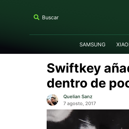
Buscar
SAMSUNG
XIAO
Swiftkey añad
dentro de po
Quelian Sanz
7 agosto, 2017