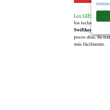
Gestionar
Los GIFs son algo
los teclados tien
Swiftkey
podemos 
pocos días. Se tra
más fácilmente.