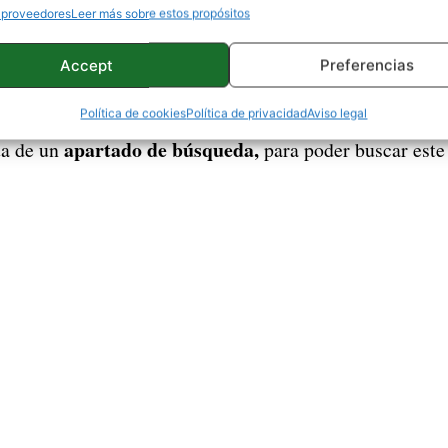
 proveedores
Leer más sobre estos propósitos
 que todo el mundo usa últimamente
, y por lo tanto ap
Accept
Preferencias
Gracias a
en que adaptarse a estos tiempos rápidamente.
Política de cookies
Política de privacidad
Aviso legal
saber que los GIFs del teclado verán una novedad impo
apartado de búsqueda,
ta de un
para poder buscar este