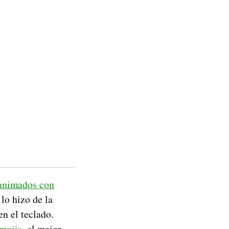
animados con
lo hizo de la
n el teclado.
emojis
, el mejor