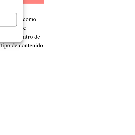
licaciones como
 la beta de
rtante dentro de
 tipo de contenido