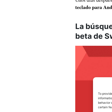
teclado para An
La búsque
beta de S
To provid
informati
behavior o
certain fe