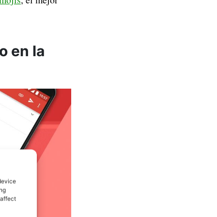
o en la
device
ing
affect