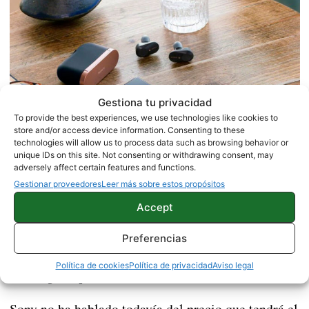
Gestiona tu privacidad
To provide the best experiences, we use technologies like cookies to
store and/or access device information. Consenting to these
technologies will allow us to process data such as browsing behavior or
unique IDs on this site. Not consenting or withdrawing consent, may
adversely affect certain features and functions.
Gestionar proveedores
Leer más sobre estos propósitos
Accept
Preferencias
Precio y disponibilidad del
Política de cookies
Política de privacidad
Aviso legal
Sony Xperia 5
Sony no ha hablado todavía del precio que tendrá el