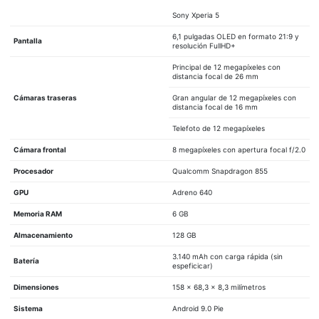
Sony Xperia 5
6,1 pulgadas OLED en formato 21:9 y
Pantalla
resolución FullHD+
Principal de 12 megapíxeles con
distancia focal de 26 mm
Cámaras traseras
Gran angular de 12 megapíxeles con
distancia focal de 16 mm
Telefoto de 12 megapíxeles
Cámara frontal
8 megapíxeles con apertura focal f/2.0
Procesador
Qualcomm Snapdragon 855
GPU
Adreno 640
Memoria RAM
6 GB
Almacenamiento
128 GB
3.140 mAh con carga rápida (sin
Batería
espeficicar)
Dimensiones
158 x 68,3 x 8,3 milímetros
Sistema
Android 9.0 Pie