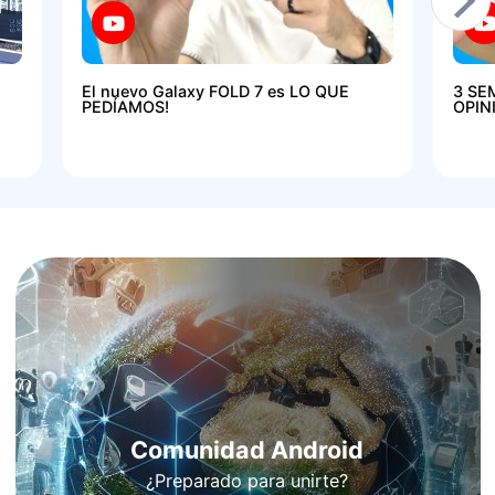
El nuevo Galaxy FOLD 7 es LO QUE
3 SE
PEDÍAMOS!
OPIN
Comunidad Android
¿Preparado para unirte?