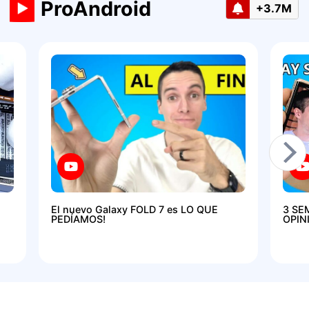
ProAndroid
+3.7M
El nuevo Galaxy FOLD 7 es LO QUE
3 SE
PEDÍAMOS!
OPIN