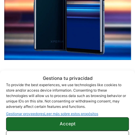
Se espera que la presentación de este Sony
Gestiona tu privacidad
Xperia 2 tenga lugar durante el IFA de Berlín
.
To provide the best experiences, we use technologies like cookies to
store and/or access device information. Consenting to these
Esperamos que Sony piense en el precio de este
technologies will allow us to process data such as browsing behavior or
terminal, pues fue el mayor defecto de su
unique IDs on this site. Not consenting or withdrawing consent, may
adversely affect certain features and functions.
anterior
flagship
, razón por la que a pesar de
Gestionar proveedores
Leer más sobre estos propósitos
parecernos bastante interesante, no ha conseguido
Accept
cuajar en el mercado.