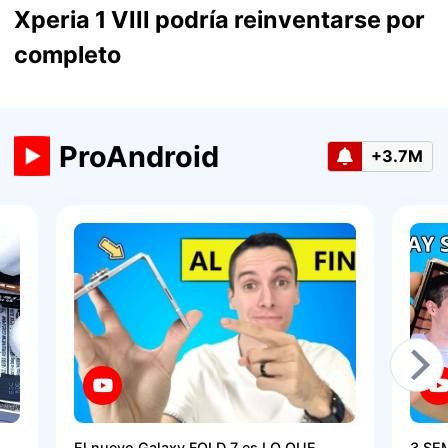
Xperia 1 VIII podría reinventarse por
completo
ProAndroid
+3.7M
El nuevo Galaxy FOLD 7 es LO QUE
3 SE