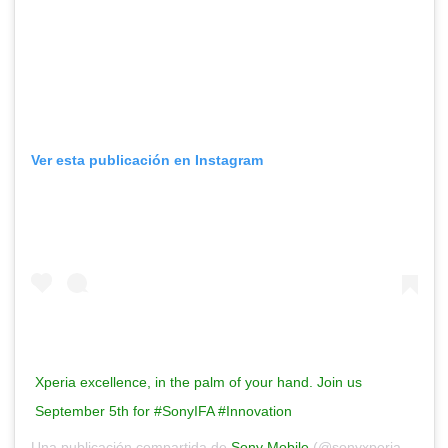
Ver esta publicación en Instagram
Xperia excellence, in the palm of your hand. Join us
September 5th for #SonyIFA #Innovation
Una publicación compartida de
Sony Mobile
(@sonyxperia) el
2 S