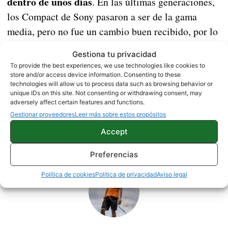
dentro de unos días
. En las últimas generaciones,
los Compact de Sony pasaron a ser de la gama
media, pero no fue un cambio buen recibido, por lo
que este año podría ser el escogido para volver a la
Gestiona tu privacidad
gama alta.
To provide the best experiences, we use technologies like cookies to
store and/or access device information. Consenting to these
technologies will allow us to process data such as browsing behavior or
NOTICIAS
SONY
unique IDs on this site. Not consenting or withdrawing consent, may
adversely affect certain features and functions.
Gestionar proveedores
Leer más sobre estos propósitos
Accept
Sobre este autor
Preferencias
Política de cookies
Política de privacidad
Aviso legal