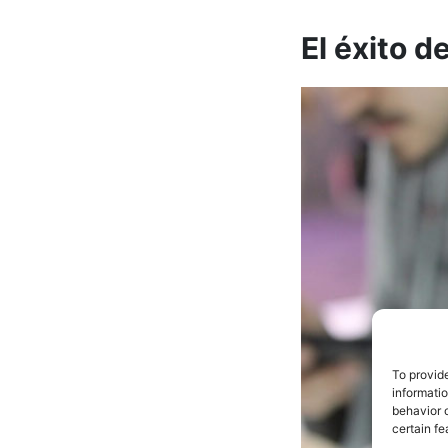
El éxito 
To provid
informati
behavior o
certain fe