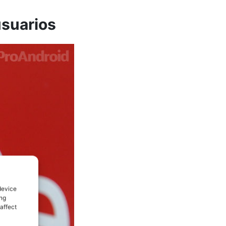
usuarios
device
ing
affect