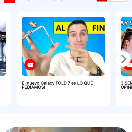
El nuevo Galaxy FOLD 7 es LO QUE
3 SE
PEDÍAMOS!
OPIN