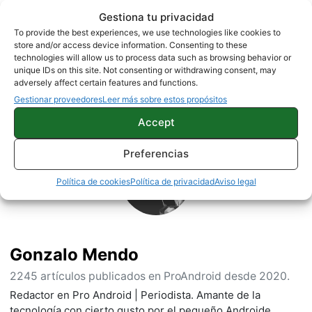
¿Existe un móvil más premium?
Gestiona tu privacidad
To provide the best experiences, we use technologies like cookies to
NOTICIAS
XIAOMI
store and/or access device information. Consenting to these
technologies will allow us to process data such as browsing behavior or
unique IDs on this site. Not consenting or withdrawing consent, may
adversely affect certain features and functions.
Gestionar proveedores
Leer más sobre estos propósitos
Sobre este autor
Accept
Preferencias
Política de cookies
Política de privacidad
Aviso legal
Gonzalo Mendo
2245 artículos publicados en ProAndroid desde 2020.
Redactor en Pro Android | Periodista. Amante de la
tecnología con cierto gusto por el pequeño Androide