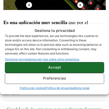
Es una aplicación muy sencilla
que por el
momento solo nos permite medir un par de
Gestiona tu privacidad
parámetros entre los que no se incluyen los más
To provide the best experiences, we use technologies like cookies to
store and/or access device information. Consenting to these
No se pueden ir sumando distancias
complejos.
y
technologies will allow us to process data such as browsing behavior or
unique IDs on this site. Not consenting or withdrawing consent, may
el reconocimiento de la superficie en muchas
adversely affect certain features and functions.
ocasiones no es posible. Estamos seguros de que
Gestionar proveedores
Leer más sobre estos propósitos
todo esto mejorará con el paso del tiempo y
Accept
tendremos una aplicación más fácil de usar y más
completa. Aún así, su descarga nos demuestra todo
Preferencias
el potencial de la realidad aumentada en los
Política de cookies
Política de privacidad
Aviso legal
móviles.
Good Lock, la app para personalizar tu Samsung