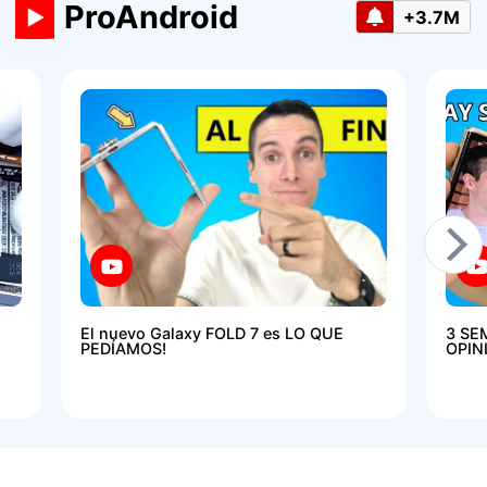
ProAndroid
+3.7M
El nuevo Galaxy FOLD 7 es LO QUE
3 SE
PEDÍAMOS!
OPIN