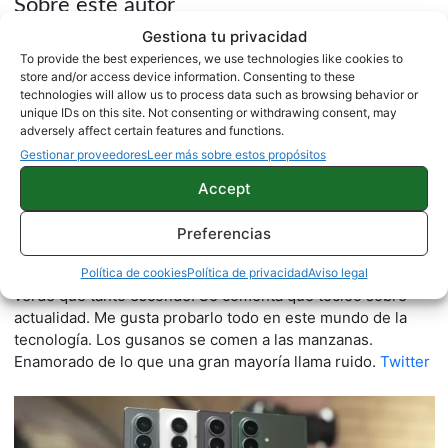
Sobre este autor
Gestiona tu privacidad
To provide the best experiences, we use technologies like cookies to
store and/or access device information. Consenting to these
technologies will allow us to process data such as browsing behavior or
unique IDs on this site. Not consenting or withdrawing consent, may
adversely affect certain features and functions.
Gestionar proveedores
Leer más sobre estos propósitos
Accept
Quelian Sanz
Preferencias
11059 artículos publicados en ProAndroid desde 2020.
Redactor en Pro Android | Apasionado de ese Androide
Política de cookies
Política de privacidad
Aviso legal
verde que tanto esconde. Se comenta que tecleo sobre
actualidad. Me gusta probarlo todo en este mundo de la
tecnología. Los gusanos se comen a las manzanas.
Enamorado de lo que una gran mayoría llama ruido.
Twitter