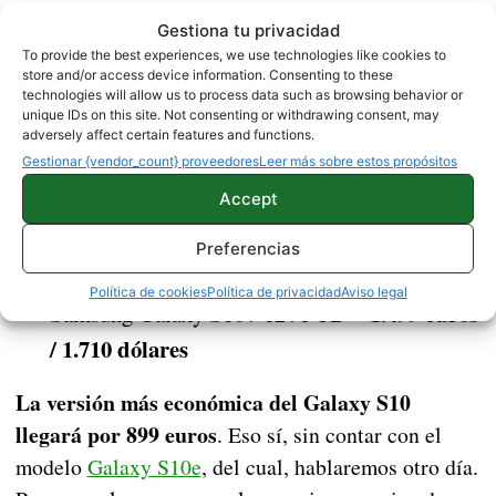
899 euros /
Samsung Galaxy S10 6+128 GB –
Gestiona tu privacidad
To provide the best experiences, we use technologies like cookies to
1.025 dólares
store and/or access device information. Consenting to these
1.149 euros
Samsung Galaxy S10 8+512 GB –
technologies will allow us to process data such as browsing behavior or
unique IDs on this site. Not consenting or withdrawing consent, may
/ 1.310 dólares
adversely affect certain features and functions.
Gestionar {vendor_count} proveedores
Leer más sobre estos propósitos
999 euros
Samsung Galaxy S10+ 6+128 GB –
Accept
/ 1.139 dólares
1.249
Samsung Galaxy S10+ 8+512 GB –
Preferencias
euros / 1.424 dólares
Política de cookies
Política de privacidad
Aviso legal
1.499 euros
Samsung Galaxy S10+ 12+1 TB –
/ 1.710 dólares
La versión más económica del Galaxy S10
llegará por 899 euros
. Eso sí, sin contar con el
modelo
Galaxy S10e
, del cual, hablaremos otro día.