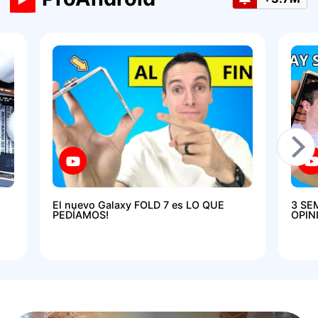
El nuevo Galaxy FOLD 7 es LO QUE
3 SE
PEDÍAMOS!
OPIN