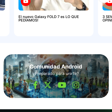
El nuevo Galaxy FOLD 7 es LO QUE
3 SE
PEDÍAMOS!
OPIN
Comunidad Android
¿Preparado para unirte?