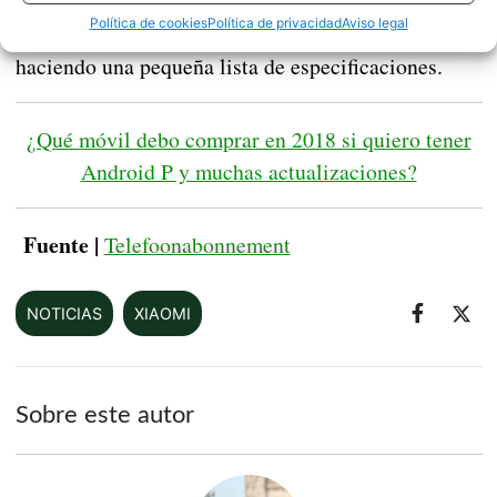
móvil gamer de Xiaomi
. Por el momento podemos
Política de cookies
Política de privacidad
Aviso legal
ir confirmando detalles como el procesador e ir
haciendo una pequeña lista de especificaciones.
¿Qué móvil debo comprar en 2018 si quiero tener
Android P y muchas actualizaciones?
Fuente |
Telefoonabonnement
NOTICIAS
XIAOMI
Sobre este autor