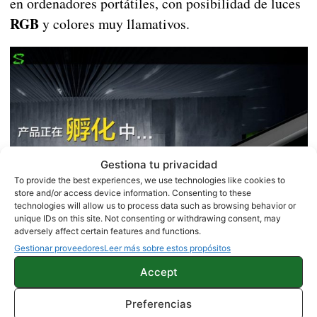
en ordenadores portátiles, con posibilidad de luces
RGB
y colores muy llamativos.
Gestiona tu privacidad
To provide the best experiences, we use technologies like cookies to
store and/or access device information. Consenting to these
technologies will allow us to process data such as browsing behavior or
unique IDs on this site. Not consenting or withdrawing consent, may
adversely affect certain features and functions.
Gestionar proveedores
Leer más sobre estos propósitos
Es posible que ahora que el
Xiaomi Mi MIX 2s ha
Accept
sido presentado
, dentro de unos días tengamos
información mucho más interesante sobre este
Preferencias