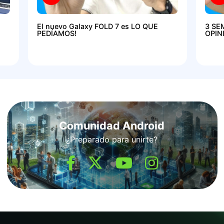
El nuevo Galaxy FOLD 7 es LO QUE
3 SE
PEDÍAMOS!
OPIN
Comunidad Android
¿Preparado para unirte?