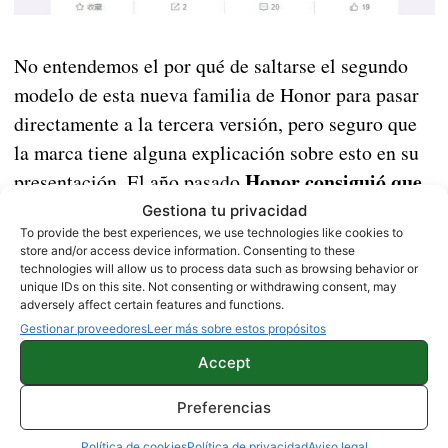
No entendemos el por qué de saltarse el segundo
modelo de esta nueva familia de Honor para pasar
directamente a la tercera versión, pero seguro que
la marca tiene alguna explicación sobre esto en su
Honor consiguió que
presentación. El año pasado
no se filtrase apenas información sobre el Honor
Gestiona tu privacidad
To provide the best experiences, we use technologies like cookies to
Play
, por lo que este año podría haber pasado lo
store and/or access device information. Consenting to these
mismo con el Play 3 y que mañana mismo sea su
technologies will allow us to process data such as browsing behavior or
unique IDs on this site. Not consenting or withdrawing consent, may
presentación. Nosotros estaremos atentos por si así
adversely affect certain features and functions.
fuese para traeros todos sus detalles.
Gestionar proveedores
Leer más sobre estos propósitos
Accept
HONOR
Preferencias
Política de cookies
Política de privacidad
Aviso legal