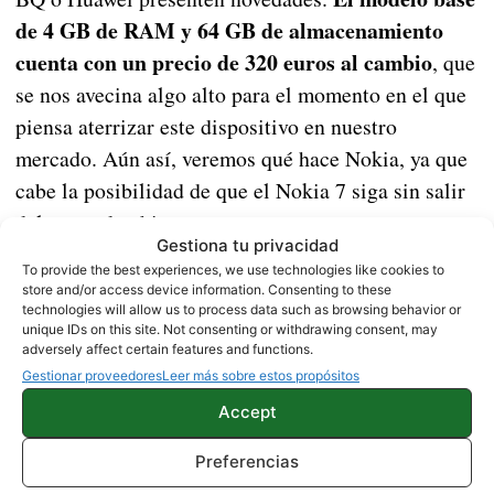
de 4 GB de RAM y 64 GB de almacenamiento
cuenta con un precio de 320 euros al cambio
, que
se nos avecina algo alto para el momento en el que
piensa aterrizar este dispositivo en nuestro
mercado. Aún así, veremos qué hace Nokia, ya que
cabe la posibilidad de que el Nokia 7 siga sin salir
del mercado chino.
Gestiona tu privacidad
To provide the best experiences, we use technologies like cookies to
Así será el nuevo Bluboo X: un dispositivo todo
store and/or access device information. Consenting to these
technologies will allow us to process data such as browsing behavior or
pantalla que se parece al iPhone X
unique IDs on this site. Not consenting or withdrawing consent, may
adversely affect certain features and functions.
Gestionar proveedores
Leer más sobre estos propósitos
Fuente |
Gizmochina
Accept
Preferencias
NOKIA
NOTICIAS