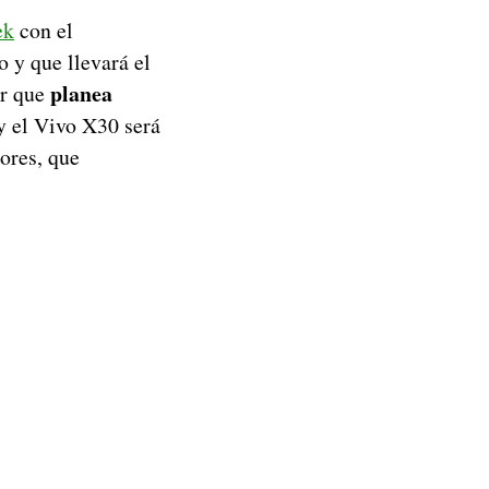
ek
con el
 y que llevará el
planea
or que
 el Vivo X30 será
ores, que