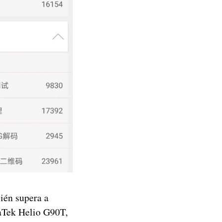
ién supera a
aTek Helio G90T,