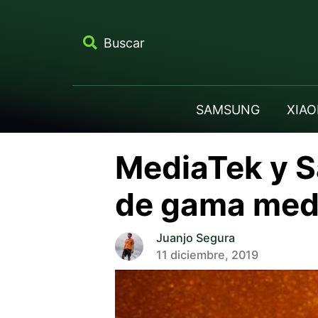
Buscar
SAMSUNG
XIAO
MediaTek y S
de gama medi
Juanjo Segura
11 diciembre, 2019