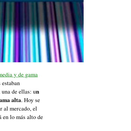
 media y de gama
s estaban
n
una de ellas: u
ama alta
. Hoy se
r al mercado, el
 en lo más alto de