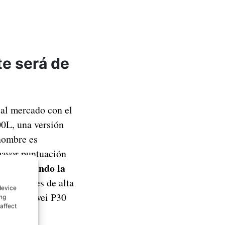
e será de
 al mercado con el
0L, una versión
nombre es
mayor puntuación
alcanzando la
,
ocesadores de alta
device
en el Huawei P30
ing
affect