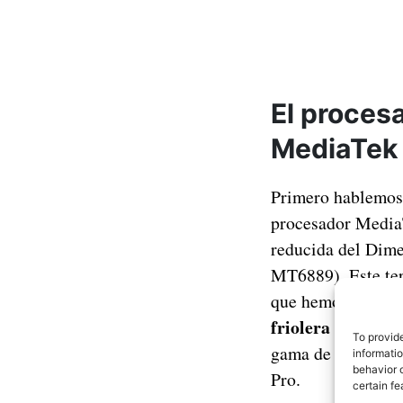
El proces
MediaTek
Primero hablemos 
procesador Media
reducida del Dim
MT6889). Este te
que hemos visto e
friolera cifra de
To provid
gama de la anteri
informati
behavior o
Pro.
certain fe