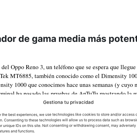
ador de gama media más potent
del Oppo Reno 3, un teléfono que se espera que llegue
Tek MT6885, también conocido como el Dimensity 100
ensity 1000 que conocimos hace unas semanas (y cuyo 
rminal ha pasado las pruebas de AnTuTu mostrando la 
n un teléfono con procesador orientado a la gama media
Gestiona tu privacidad
 379.839 puntos
, prácticamente la misma que ofrecen pr
e the best experiences, we use technologies like cookies to store and/or access 
or generación, como el Kirin 980 que nos encontramos 
on. Consenting to these technologies will allow us to process data such as brows
r unique IDs on this site. Not consenting or withdrawing consent, may adversely 
atures and functions.