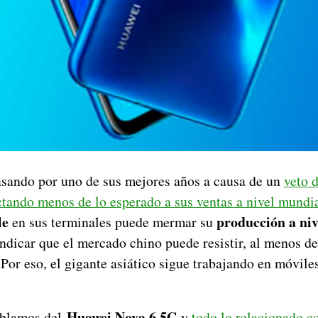
asando por uno de sus mejores años a causa de un
veto 
ctando menos de lo esperado a sus ventas a nivel mundi
le
producción a niv
en sus terminales puede mermar su
indicar que el mercado chino puede resistir, al menos 
Por eso, el gigante asiático sigue trabajando en móvil
Huawei Nova 6 5G
ablamos del
y
todo lo relacionado c