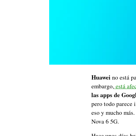
Huawei
no está p
embargo,
está afe
las apps de Goog
pero todo parece 
eso y mucho más. 
Nova 6 5G.
Hace unos días h