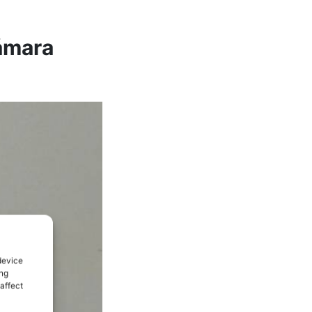
cámara
device
ing
affect