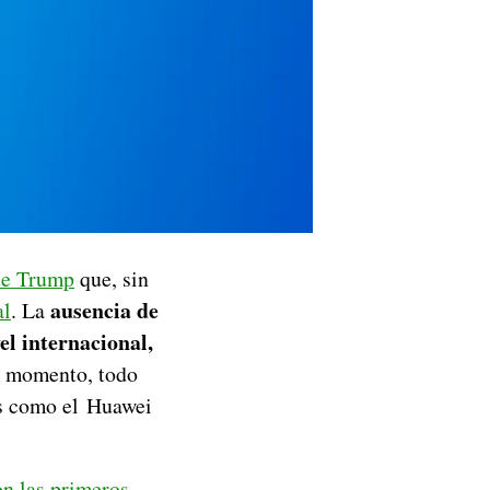
de Trump
que, sin
ausencia de
al
. La
el internacional,
de momento, todo
es como el Huawei
on las primeros