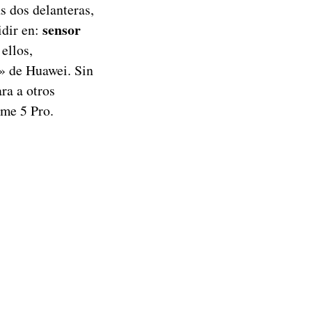
s dos delanteras,
sensor
idir en:
ellos,
» de Huawei. Sin
ara a otros
lme 5 Pro.