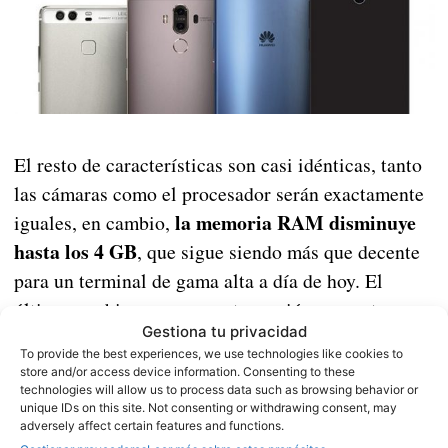
El resto de características son casi idénticas, tanto
las cámaras como el procesador serán exactamente
la memoria RAM disminuye
iguales, en cambio,
hasta los 4 GB
, que sigue siendo más que decente
para un terminal de gama alta a día de hoy. El
último cambio es que en esta versión no contaremos
Gestiona tu privacidad
con una opción de 128 GB de almacenamiento
To provide the best experiences, we use technologies like cookies to
interno.
store and/or access device information. Consenting to these
technologies will allow us to process data such as browsing behavior or
unique IDs on this site. Not consenting or withdrawing consent, may
adversely affect certain features and functions.
Cómo descargar e instalar Kodi en Android