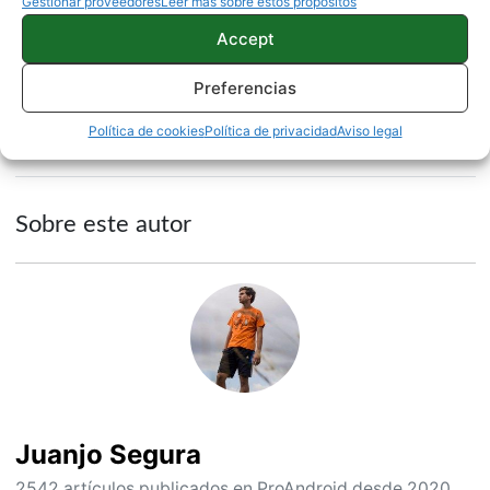
Gestionar proveedores
Leer más sobre estos propósitos
Accept
Fuente|
VentureBeat
Preferencias
HUAWEI
NOTICIAS
Política de cookies
Política de privacidad
Aviso legal
Sobre este autor
Juanjo Segura
2542 artículos publicados en ProAndroid desde 2020.