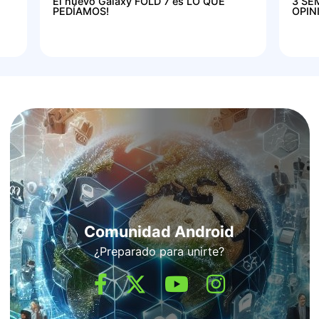
El nuevo Galaxy FOLD 7 es LO QUE
3 SE
PEDÍAMOS!
OPIN
Comunidad Android
¿Preparado para unirte?