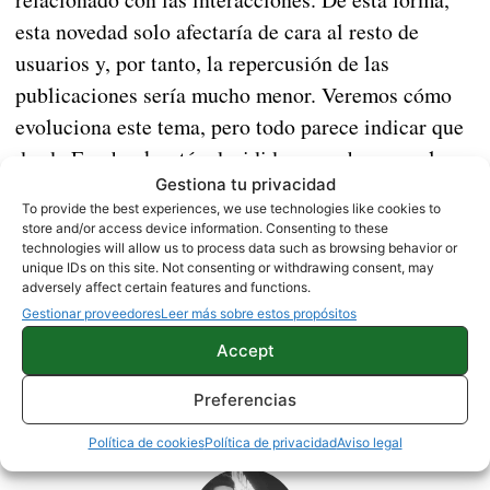
esta novedad solo afectaría de cara al resto de
usuarios y, por tanto, la repercusión de las
publicaciones sería mucho menor. Veremos cómo
evoluciona este tema, pero todo parece indicar que
desde Facebook están decididos a acabar con el
Gestiona tu privacidad
contador de «Me gusta».
To provide the best experiences, we use technologies like cookies to
store and/or access device information. Consenting to these
Fuente |
Jane Menchun Wong
technologies will allow us to process data such as browsing behavior or
unique IDs on this site. Not consenting or withdrawing consent, may
adversely affect certain features and functions.
APPS
NOTICIAS
Gestionar proveedores
Leer más sobre estos propósitos
Accept
Preferencias
Sobre este autor
Política de cookies
Política de privacidad
Aviso legal