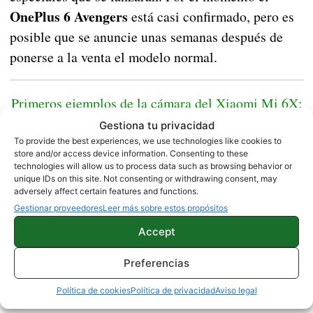
OnePlus 6 Avengers
está casi confirmado, pero es
posible que se anuncie unas semanas después de
ponerse a la venta el modelo normal.
Primeros ejemplos de la cámara del Xiaomi Mi 6X:
un modo retrato muy bueno
Gestiona tu privacidad
To provide the best experiences, we use technologies like cookies to
store and/or access device information. Consenting to these
Fuente |
Gizchina
technologies will allow us to process data such as browsing behavior or
unique IDs on this site. Not consenting or withdrawing consent, may
adversely affect certain features and functions.
Gestionar proveedores
Leer más sobre estos propósitos
NOTICIAS
ONEPLUS
Accept
Preferencias
Sobre este autor
Política de cookies
Política de privacidad
Aviso legal