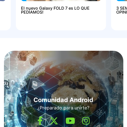
El nuevo Galaxy FOLD 7 es LO QUE
3 SE
PEDÍAMOS!
OPIN
Comunidad Android
¿Preparado para unirte?