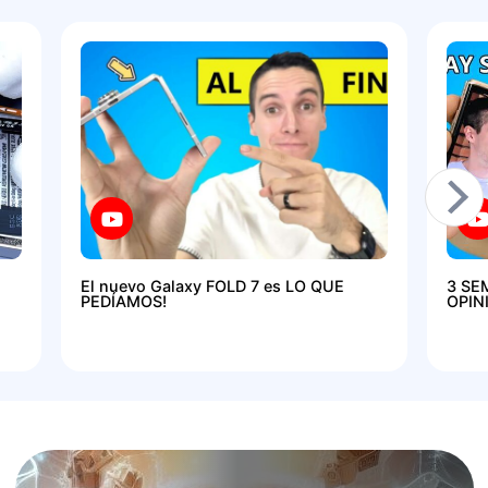
El nuevo Galaxy FOLD 7 es LO QUE
3 SE
PEDÍAMOS!
OPIN