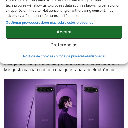
store and/or access device information. Consenting to these
technologies will allow us to process data such as browsing behavior or
unique IDs on this site. Not consenting or withdrawing consent, may
adversely affect certain features and functions.
Gestionar proveedores
Leer más sobre estos propósitos
Accept
Juanjo Segura
2542 artículos publicados en ProAndroid desde 2020.
Preferencias
Redactor en Pro Android | Apasionado por el mundo
Política de cookies
Política de privacidad
Aviso legal
Android y por la natación. Siempre dispuesto a ayudar a
cualquiera con problemas y/o dudas sobre smartphones.
Me gusta cacharrear con cualquier aparato electrónico.