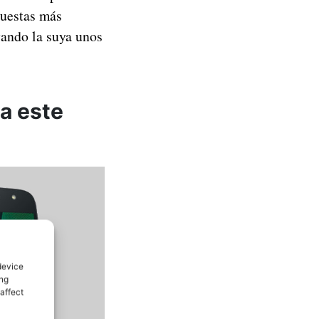
uestas más
vando la suya unos
a este
device
ing
affect