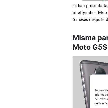
se han presentado
inteligentes. Mot
6 meses después
Misma pan
Moto G5S
To provid
informati
behavior o
certain fe