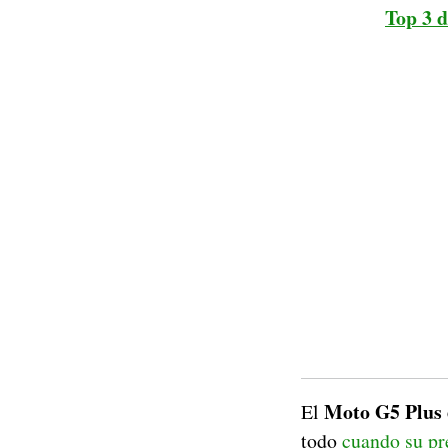
Top 3 d
Moto G5 Plus e
El
todo
cuando su pre