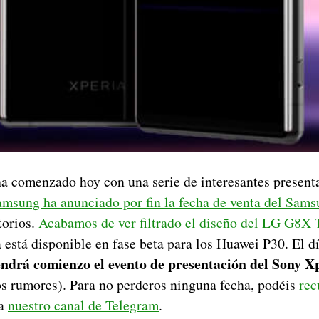
ha comenzado hoy con una serie de interesantes present
amsung ha anunciado por fin la fecha de venta del Sam
torios.
Acabamos de ver filtrado el diseño del LG G8X
está disponible en fase beta para los Huawei P30. El d
endrá comienzo el evento de presentación del Sony X
os rumores). Para no perderos ninguna fecha, podéis
rec
a
nuestro canal de Telegram
.