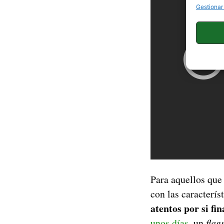
Gestionar
Para aquellos que
con las caracterís
atentos por si f
unos días
, un
flag