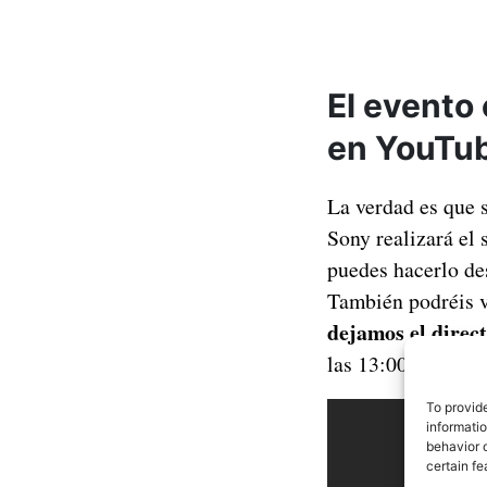
El evento 
en YouTu
La verdad es que s
Sony realizará el
puedes hacerlo des
También podréis v
dejamos el direct
las 13:00 hora esp
To provid
informati
behavior o
certain fe