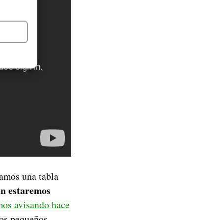
jamos una tabla
n estaremos
mos avisando hace
nos pequeños.