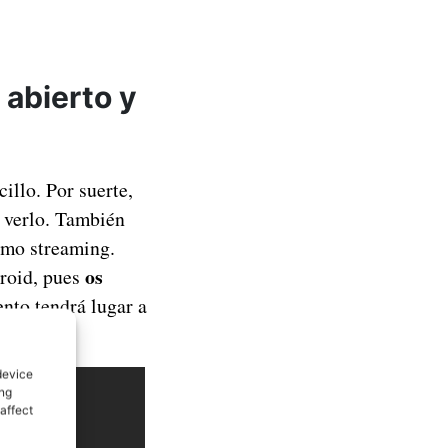
 abierto y
illo. Por suerte,
 verlo. También
ismo streaming.
os
droid, pues
ento tendrá lugar a
device
ing
affect