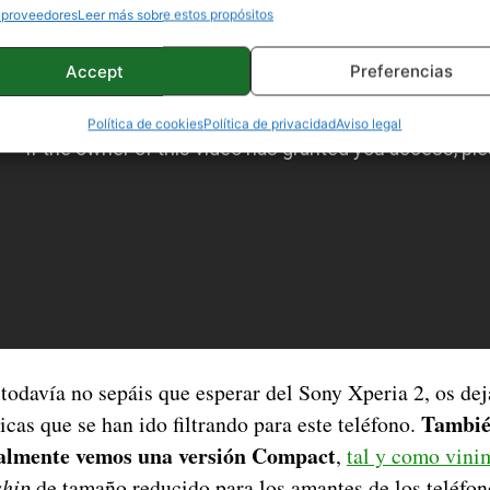
 proveedores
Leer más sobre estos propósitos
Accept
Preferencias
Política de cookies
Política de privacidad
Aviso legal
 todavía no sepáis que esperar del Sony Xperia 2, os de
Tambié
ticas que se han ido filtrando para este teléfono.
inalmente vemos una versión Compact
,
tal y como vini
ship
de tamaño reducido para los amantes de los teléfo