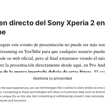
en directo del Sony Xperia 2 en
be
eguir este evento de presentación no puede ser más senc
 streaming en YouTube para que cualquier usuario pueda
de su web oficial, pero al final estaremos viendo el m
er la presentación directamente desde aquí, en Pro An
o de la marca insertado debajo de estas líneas.
El ev
añola.
Gestiona tu privacidad
e the best experiences, we use technologies like cookies to store and/or access 
on. Consenting to these technologies will allow us to process data such as brows
r unique IDs on this site. Not consenting or withdrawing consent, may adversely 
atures and functions.