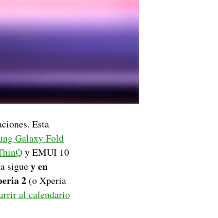
aciones. Esta
sung Galaxy Fold
 ThinQ
y EMUI 10
y en
ía sigue
peria 2
(o Xperia
urrir al calendario